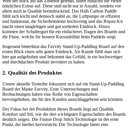
Wird der Blick auf das Zubehör gelenkt, fallen zunächst die vielen
nützlichen Extras auf. Diese sind nicht nur in Anzahl, sondern vor
allem auch in Qualität beeindruckend. Das Halb Carbon Paddle
fühlt sich leicht und dennoch stabil an, die Luftpumpe ist effizient
und funktional, die Sicherheitsleine hochwertig und das Repair-Kit
macht einen langlebigen und gut sortierten Eindruck. Hinzu
kommen der Schultergurt für ein einfacheres Tragen des Boards und
die Finne, welche für bessere Kursstabilität beim Paddeln sorgt.
Insgesamt hinterlässt das Favvity Stand-Up-Paddling Board auf den
ersten Blick einen sehr guten Eindruck. Als Kunde fühlt man sich
hier gut aufgehoben und bekommt das Gefühl, in ein hochwertiges
und durchdachtes Produkt investiert zu haben.
2. Qualität des Produktes
Unsere aktuelle Testreihe fokussiert sich auf ein Stand-Up-Paddling
Board der Marke Favvity. Erste Untersuchungen und
Beobachtungen haben eine Reihe von Eigenschaften
hervorgehoben, die für den Kunden ausschlaggebend sein könnten.
Der Fokus bei der Produktion dieses Boards liegt auf Qualität,
Komfort und Stil, wie die drei wichtigsten Eigenschaften des Boards
deutlich zeigen. Die Fusion Drop Stitch Technologie ist der erste
Punkt, der hierbei hervorsticht. Die Technologie bietet eine