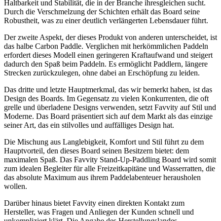
Haltbarkeit und Stabilität, die in der Branche ihresgleichen sucht.
Durch die Verschmelzung der Schichten erhält das Board seine
Robustheit, was zu einer deutlich verlängerten Lebensdauer führt.
Der zweite Aspekt, der dieses Produkt von anderen unterscheidet, ist
das halbe Carbon Paddle. Verglichen mit herkömmlichen Paddeln
erfordert dieses Modell einen geringeren Kraftaufwand und steigert
dadurch den Spaß beim Paddeln. Es ermöglicht Paddlern, längere
Strecken zurückzulegen, ohne dabei an Erschöpfung zu leiden.
Das dritte und letzte Hauptmerkmal, das wir bemerkt haben, ist das
Design des Boards. Im Gegensatz zu vielen Konkurrenten, die oft
grelle und überladene Designs verwenden, setzt Favvity auf Stil und
Moderne. Das Board präsentiert sich auf dem Markt als das einzige
seiner Art, das ein stilvolles und auffälliges Design hat.
Die Mischung aus Langlebigkeit, Komfort und Stil führt zu dem
Hauptvorteil, den dieses Board seinen Besitzern bietet: dem
maximalen Spaß. Das Favvity Stand-Up-Paddling Board wird somit
zum idealen Begleiter für alle Freizeitkapitäne und Wasserratten, die
das absolute Maximum aus ihrem Paddelabenteuer herausholen
wollen.
Darüber hinaus bietet Favvity einen direkten Kontakt zum
Hersteller, was Fragen und Anliegen der Kunden schnell und
unkompliziert klärt. Die Angabe des Herstellungslandes