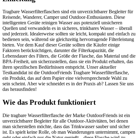
Tragbare Wasserfilterflaschen sind ein unverzichtbarer Begleiter für
Reisende, Wanderer, Camper und Outdoor-Enthusiasten. Diese
intelligenten Geräte reinigen Wasser aus potenziell unsicheren
Quellen und verwandeln es in sicheres, trinkbares Wasser – überall
und jederzeit. Idealerweise sollten sie leicht, kompakt und einfach zu
bedienen sein, während sie gleichzeitig hervorragende Filterleistung
bieten. Vor dem Kauf dieser Geräte sollten die Käufer einige
Faktoren berücksichtigen, darunter die Filterkapazität, die
Lebensdauer des Filters, die Größe der Flasche, das Material und die
BPA-Freiheit, um sicherzustellen, dass sie ein Produkt erhalten, das
ihren spezifischen Bedürfnissen entspricht. Unser aktueller
Testkandidat ist die OutdoorFriends Tragbare Wasserfilterflasche,
ein Produkt, das auf dem Papier eine vielversprechende Wahl zu
sein scheint. Aber wie schneidet es in der Praxis ab? Lassen Sie uns
das herausfinden!
Wie das Produkt funktioniert
Die tragbare Wasserfilterflasche der Marke OutdoorFriends ist ein
unverzichtbarer Begleiter für alle Outdoor-Aktivitäten, bei denen
man sicherstellen möchte, dass das Trinkwasser sauber und sicher
ist. Es spielt keine Rolle, ob man Wanderungen unternimmt, campen
geht oder einfach nur die Natur genießt – diese Flasche wird zu