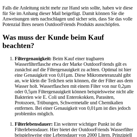
Falls die Anleitung nicht mehr zur Hand sein sollte, haben wir diese
für Sie im Anhang dieser Mail beigefügt. Damit können Sie die
Anweisungen stets nachschlagen und sicher sein, dass Sie das volle
Potenzial Ihres neuen OutdoorFriends Produkts ausschöpfen.
Was muss der Kunde beim Kauf
beachten?
Filtergenauigkeit:
Beim Kauf einer tragbaren
Wasserfilterflasche etwa der Marke OutdoorFriends gilt es
zunächst auf die Filtergenauigkeit zu achten. Optimal ist hier
eine Genauigkeit von 0,01µm. Diese Mikrometeranzahl gibt
an, wie klein die Teilchen sein können, die der Filter aus dem
Wasser holt. Wasserflaschen mit einem Filter von nur 0,2µm
oder 0,5µm Filtergenauigkeit können beispielsweise nicht alle
Bakterien wie E. Coli und Enterokokken, Parasiten,
Protozoen, Trübungen, Schwermetalle und Chemikalien
entfernen. Bei einer Genauigkeit von 0,01µm ist dies jedoch
problemlos möglich.
Filterlebensdauer:
Ein weiterer wichtiger Punkt ist die
Filterlebensdauer. Hier bietet der OutdoorFriends Wasserfilter
beispielsweise eine Lebensdauer von 2000 Litern. Prinzipiell