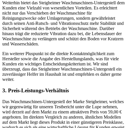
Weiterhin bietet das Steigheimer Waschmaschinen-Untergestell dem
Kunden eine Vielzahl von wesentlichen Vorteilen. Es erleichtert
nicht nur das Verschieben der Waschmaschine für
Reinigungszwecke oder Umlagerungen, sondern gewährleistet
durch seinen Anti-Rutsch- und Vibrationsschutz mehr Stabilität und
Sicherheit während des Betriebs der Waschmaschine. Darüber
hinaus trägt die reduzierte Vibration dazu bei, die Lebensdauer der
Waschmaschine zu verlängern und schützt den Boden vor Kratzern
und Wasserschäden.
Ein weiterer Pluspunkt ist die direkte Kontaktmöglichkeit zum
Hersteller sowie die Angabe des Herstellungslands, was für viele
Kunden ein wichtiges Entscheidungskriterium ist. Wir sind
überzeugt, dass das Steigheimer Waschmaschinen-Untergestell ein
zuverlässiger Helfer im Haushalt ist und empfehlen es daher gerne
weiter.
3. Preis-Leistungs-Verhältnis
Das Waschmaschinen-Untergestell der Marke Steigheimer, welches
wir gegenwärtig für unseren Testbericht unter die Lupe nehmen,
wird derzeit auf dem Markt zu einem attraktiven Preis von 59,00 €
angeboten. Im direkten Vergleich zu anderen, ähnlichen Modellen
auf dem Markt liegt dieses Produkt in einer günstigeren Preisklasse,
wodurch es sich als eine wirtschaftliche Lösung für Kunden erweist,